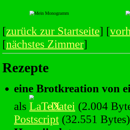
[
zurück zur Startseite
] [
vor
[
nächstes Zimmer
]
Rezepte
eine Brotkreation von 
als
-Datei
(2.004 Byt
Postscript
(32.551 Bytes