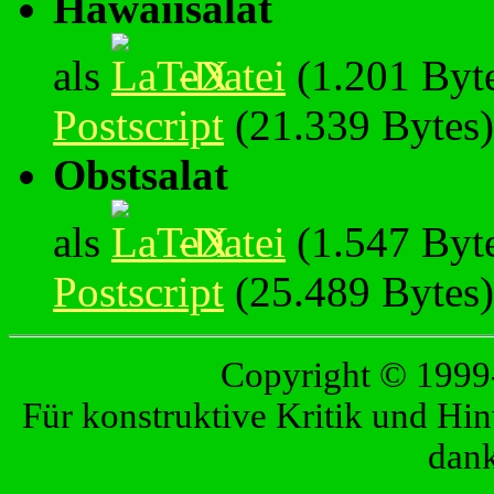
Hawaiisalat
als
-Datei
(1.201 Byt
Postscript
(21.339 Bytes
Obstsalat
als
-Datei
(1.547 Byt
Postscript
(25.489 Bytes
Copyright © 199
Für konstruktive Kritik und Hinw
dan